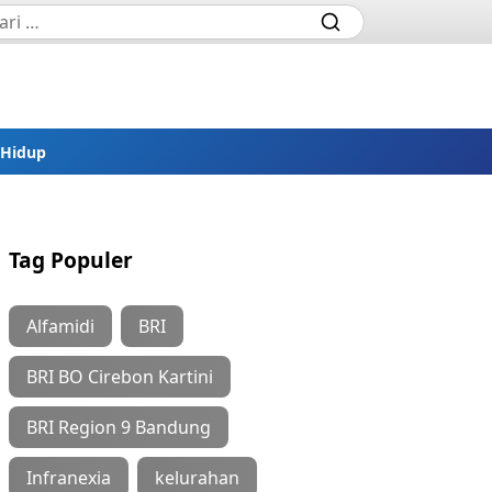
 Hidup
Tag Populer
Alfamidi
BRI
BRI BO Cirebon Kartini
BRI Region 9 Bandung
Infranexia
kelurahan