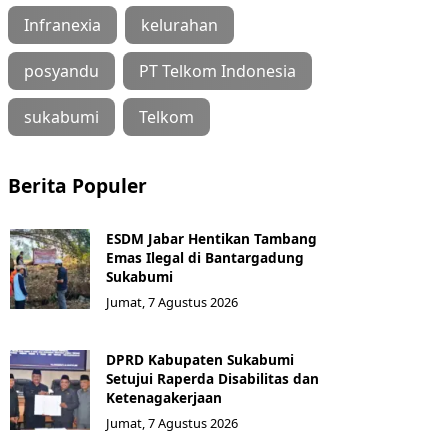
Infranexia
kelurahan
posyandu
PT Telkom Indonesia
sukabumi
Telkom
Berita Populer
ESDM Jabar Hentikan Tambang
Emas Ilegal di Bantargadung
Sukabumi
Jumat, 7 Agustus 2026
DPRD Kabupaten Sukabumi
Setujui Raperda Disabilitas dan
Ketenagakerjaan
Jumat, 7 Agustus 2026