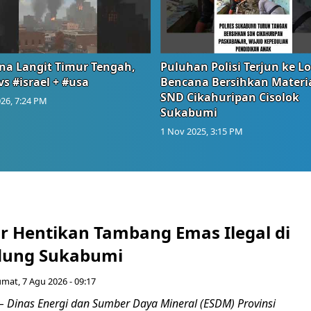
na Langit Timur Tengah,
Puluhan Polisi Terjun ke L
vs #israel + #usa
Bencana Bersihkan Materia
SND Cikahuripan Cisolok
26, 7:24 PM
Sukabumi
1 Nov 2025, 3:15 PM
r Hentikan Tambang Emas Ilegal di
dung Sukabumi
umat, 7 Agu 2026 - 09:17
inas Energi dan Sumber Daya Mineral (ESDM) Provinsi