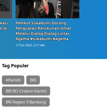
okasi
Pemkot Sukabumi Dorong
l di
Penguatan Kerukunan Umat
Melalui Dialog Dialog Lintas
Agama #sukabumi #agama
17 Oct 2025, 2:17 AM
Tag Populer
Alfamidi
BRI
BRI BO Cirebon Kartini
BRI Region 9 Bandung