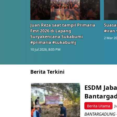
Juan Reza saat tampil Primaria
Suasa
Fest 2026 di Lapang
#iran 
Suryakencana Sukabumi
2 Mar 20
#primaria #sukabumj
10 Jul 2026, 8:05 PM
Berita Terkini
ESDM Jaba
Bantarga
Berita Utama
J
BANTARGADUNG – D