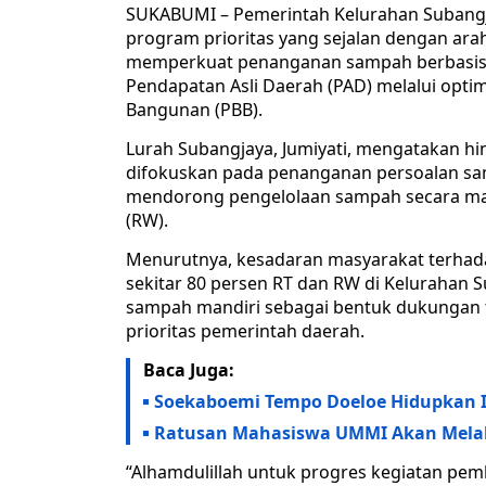
SUKABUMI – Pemerintah Kelurahan Subangj
program prioritas yang sejalan dengan ara
memperkuat penanganan sampah berbasis 
Pendapatan Asli Daerah (PAD) melalui opti
Bangunan (PBB).
Lurah Subangjaya, Jumiyati, mengatakan hi
difokuskan pada penanganan persoalan sa
mendorong pengelolaan sampah secara mand
(RW).
Menurutnya, kesadaran masyarakat terhada
sekitar 80 persen RT dan RW di Kelurahan 
sampah mandiri sebagai bentuk dukungan 
prioritas pemerintah daerah.
Baca Juga:
Soekaboemi Tempo Doeloe Hidupkan I
Ratusan Mahasiswa UMMI Akan Mela
“Alhamdulillah untuk progres kegiatan pem