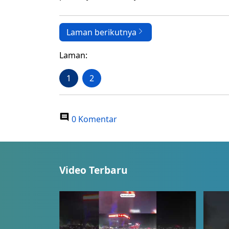
Laman berikutnya
Laman:
1
2
0 Komentar
Video Terbaru