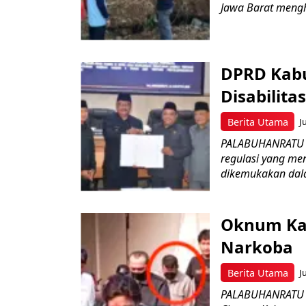
Jawa Barat menghe
DPRD Kabu
Disabilit
Berita Utama
J
PALABUHANRATU –
regulasi yang me
dikemukakan dala
Oknum Kad
Narkoba
Berita Utama
J
PALABUHANRATU –