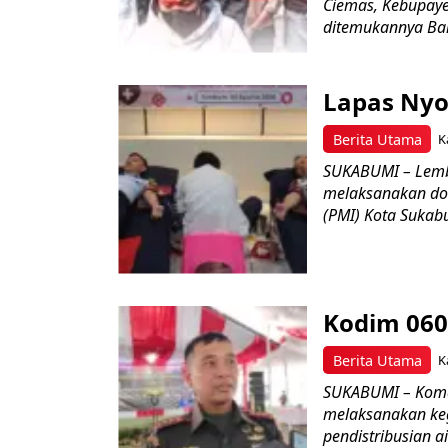
Ciemas, Kebupaye
ditemukannya Bar
Lapas Nyo
Berita Utama
K
SUKABUMI – Lemb
melaksanakan do
(PMI) Kota Sukabu
Kodim 060
Berita Utama
K
SUKABUMI – Koman
melaksanakan keg
pendistribusian a