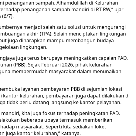
ni penanganan sampah. Alhamdulillah di Kelurahan
terhadap penanganan sampah mandiri di RT RW,” ujar
(6/7).
sumbernya menjadi salah satu solusi untuk mengurangi
buangan akhir (TPA). Selain menciptakan lingkungan
rsebut juga diharapkan mampu membangun budaya
gelolaan lingkungan.
ngjaya juga terus berupaya meningkatkan capaian PAD,
nan (PBB). Sejak Februari 2026, pihak kelurahan
n guna mempermudah masyarakat dalam menunaikan
 membuka layanan pembayaran PBB di sejumlah lokasi
i kantor kelurahan, pembayaran juga dapat dilakukan di
a tidak perlu datang langsung ke kantor pelayanan.
mandiri, kita juga fokus terhadap peningkatan PAD.
 melakukan beberapa upaya termasuk memberikan
dap masyarakat. Seperti kita sediakan loket
n juga kantor kelurahan,” katanya.