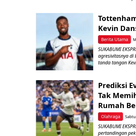
Tottenham
Kevin Dan
Berita Utama
M
SUKABUMI EKSPRE
agresivitasnya d
tanda tangan Kevi
Prediksi E
Tak Memih
Rumah Ber
Olahraga
Sabtu,
SUKABUMI EKSPRES 
pertandingan peka