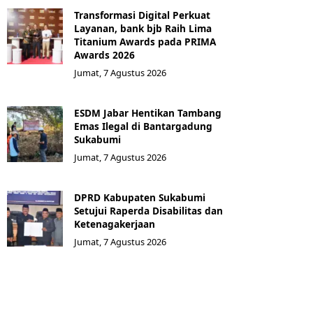
Transformasi Digital Perkuat
Layanan, bank bjb Raih Lima
Titanium Awards pada PRIMA
Awards 2026
Jumat, 7 Agustus 2026
ESDM Jabar Hentikan Tambang
Emas Ilegal di Bantargadung
Sukabumi
Jumat, 7 Agustus 2026
DPRD Kabupaten Sukabumi
Setujui Raperda Disabilitas dan
Ketenagakerjaan
Jumat, 7 Agustus 2026