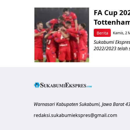
FA Cup 20
Tottenham
Berita
Kamis, 2 
Sukabumi Ekspres
2022/2023 telah s
Warnasari
Kabupaten Sukabumi
,
Jawa Barat
4
redaksi.sukabumiekspres@gmail.com