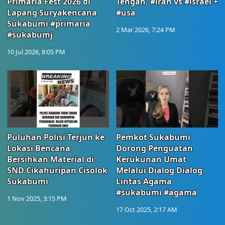
Primaria Fest 2026 di
Tengah, #iran vs #israel +
Lapang Suryakencana
#usa
Sukabumi #primaria
2 Mar 2026, 7:24 PM
#sukabumj
10 Jul 2026, 8:05 PM
Puluhan Polisi Terjun ke
Pemkot Sukabumi
Lokasi Bencana
Dorong Penguatan
Bersihkan Material di
Kerukunan Umat
SND Cikahuripan Cisolok
Melalui Dialog Dialog
Sukabumi
Lintas Agama
#sukabumi #agama
1 Nov 2025, 3:15 PM
17 Oct 2025, 2:17 AM