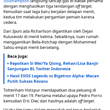
Southampton
langsung tancap gas di babak pertama
dengan menghasilkan tiga tendangan
off target
.
Kemudian saat laga baru berjalan delapan menit,
kedua tim melakukan pergantian pemain karena
cedera.
Dari
Spurs
ada Richarlison digantikan oleh Dejan
Kulusevski di menit kelima. Sebaliknya, tuan rumah
menggantikan Bella-Kotchap dengan Mohammed
Salisu empat menit berselang.
Baca Juga:
Repotkan Si Wei/Ya Qiong, Rehan/Lisa Banjir
Sanjungan BL Twitter Indonesia
Hasil EVOS Legends vs Bigetron Alpha: Macan
Putih Sukses Revans
Tottenham Hotspur mendapatkan dua peluang di
menit 17 dan 19. Pertama melalui upaya Pedro Porro
kemudian Eric Dier, dan hasilnya adalah
off target
.
Usaha tim tamu dalam mencetak gol terus berlanjut,