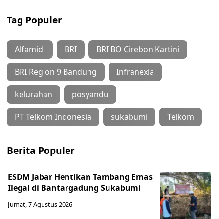
Tag Populer
Alfamidi
BRI
BRI BO Cirebon Kartini
BRI Region 9 Bandung
Infranexia
kelurahan
posyandu
PT Telkom Indonesia
sukabumi
Telkom
Berita Populer
ESDM Jabar Hentikan Tambang Emas
Ilegal di Bantargadung Sukabumi
Jumat, 7 Agustus 2026