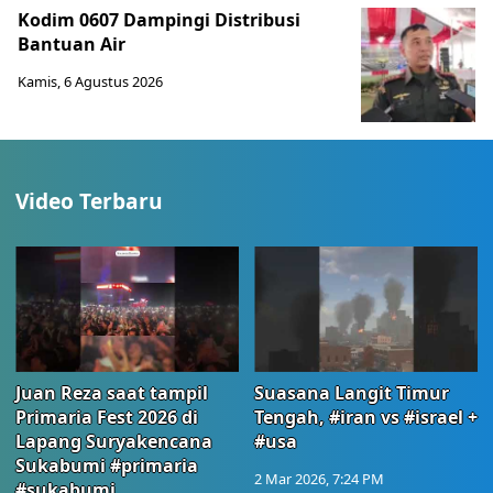
Kodim 0607 Dampingi Distribusi
Bantuan Air
Kamis, 6 Agustus 2026
Video Terbaru
Juan Reza saat tampil
Suasana Langit Timur
Primaria Fest 2026 di
Tengah, #iran vs #israel +
Lapang Suryakencana
#usa
Sukabumi #primaria
2 Mar 2026, 7:24 PM
#sukabumj