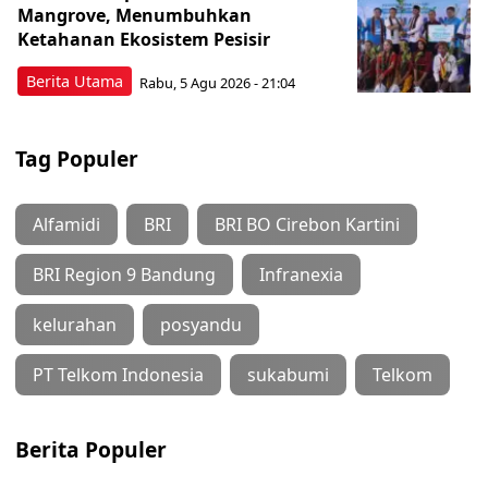
Mangrove, Menumbuhkan
Ketahanan Ekosistem Pesisir
Berita Utama
Rabu, 5 Agu 2026 - 21:04
Tag Populer
Alfamidi
BRI
BRI BO Cirebon Kartini
BRI Region 9 Bandung
Infranexia
kelurahan
posyandu
PT Telkom Indonesia
sukabumi
Telkom
Berita Populer