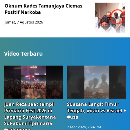
Oknum Kades Tamanjaya Ciemas
Positif Narkoba
Jumat, 7 Agustus 2026
Video Terbaru
Juan Reza saat tampil
Suasana Langit Timur
Primaria Fest 2026 di
Tengah, #iran vs #israel +
Lapang Suryakencana
#usa
Sukabumi #primaria
2 Mar 2026, 7:24 PM
#sukabumj