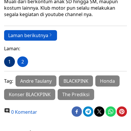
Muali dari berkontum anak SD hingga SM, maupun
kostum lainnya. Klub motor pun selalu melakukan
segala kegiatan di youtube channel nya.
Laman berikutnya
Laman:
1
2
Tag:
Andre Taulany
BLACKPINK
Honda
Konser BLACKPINK
The Prediksi
0 Komentar