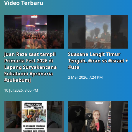
Video Terbaru
Juan Reza saat tampil
Suasana Langit Timur
Primaria Fest 2026 di
Tengah, #iran vs #israel +
Lapang Suryakencana
#usa
Sukabumi #primaria
2 Mar 2026, 7:24 PM
#sukabumj
10 Jul 2026, 8:05 PM