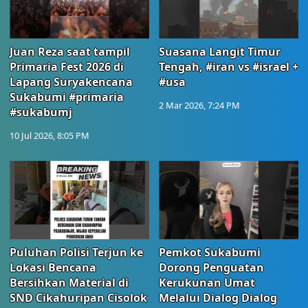
Juan Reza saat tampil
Suasana Langit Timur
Primaria Fest 2026 di
Tengah, #iran vs #israel +
Lapang Suryakencana
#usa
Sukabumi #primaria
2 Mar 2026, 7:24 PM
#sukabumj
10 Jul 2026, 8:05 PM
Puluhan Polisi Terjun ke
Pemkot Sukabumi
Lokasi Bencana
Dorong Penguatan
Bersihkan Material di
Kerukunan Umat
SND Cikahuripan Cisolok
Melalui Dialog Dialog