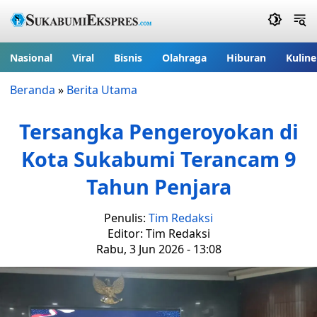
Nasional
Viral
Bisnis
Olahraga
Hiburan
Kuline
Beranda
»
Berita Utama
Tersangka Pengeroyokan di
Kota Sukabumi Terancam 9
Tahun Penjara
Penulis:
Tim Redaksi
Editor: Tim Redaksi
Rabu, 3 Jun 2026 - 13:08