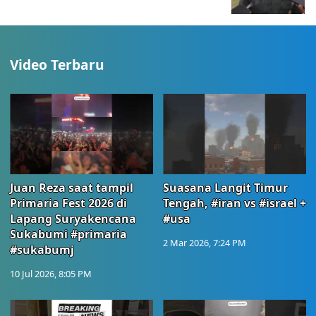
Video Terbaru
Juan Reza saat tampil
Suasana Langit Timur
Primaria Fest 2026 di
Tengah, #iran vs #israel +
Lapang Suryakencana
#usa
Sukabumi #primaria
2 Mar 2026, 7:24 PM
#sukabumj
10 Jul 2026, 8:05 PM