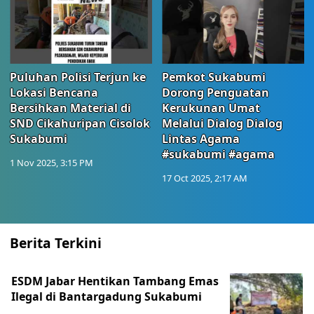
Puluhan Polisi Terjun ke
Pemkot Sukabumi
Lokasi Bencana
Dorong Penguatan
Bersihkan Material di
Kerukunan Umat
SND Cikahuripan Cisolok
Melalui Dialog Dialog
Sukabumi
Lintas Agama
#sukabumi #agama
1 Nov 2025, 3:15 PM
17 Oct 2025, 2:17 AM
Berita Terkini
ESDM Jabar Hentikan Tambang Emas
Ilegal di Bantargadung Sukabumi