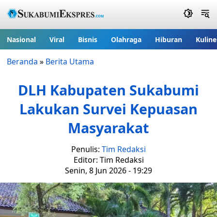
Nasional
Viral
Bisnis
Olahraga
Hiburan
Kuline
Beranda
»
Berita Utama
DLH Kabupaten Sukabumi
Lakukan Survei Kepuasan
Masyarakat
Penulis:
Tim Redaksi
Editor: Tim Redaksi
Senin, 8 Jun 2026 - 19:29