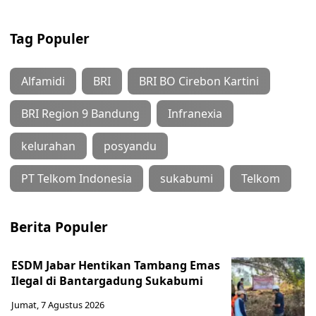
Tag Populer
Alfamidi
BRI
BRI BO Cirebon Kartini
BRI Region 9 Bandung
Infranexia
kelurahan
posyandu
PT Telkom Indonesia
sukabumi
Telkom
Berita Populer
ESDM Jabar Hentikan Tambang Emas
Ilegal di Bantargadung Sukabumi
Jumat, 7 Agustus 2026