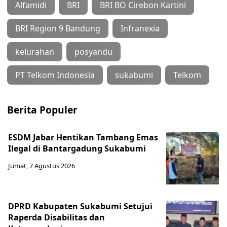
Alfamidi
BRI
BRI BO Cirebon Kartini
BRI Region 9 Bandung
Infranexia
kelurahan
posyandu
PT Telkom Indonesia
sukabumi
Telkom
Berita Populer
ESDM Jabar Hentikan Tambang Emas
Ilegal di Bantargadung Sukabumi
Jumat, 7 Agustus 2026
DPRD Kabupaten Sukabumi Setujui
Raperda Disabilitas dan