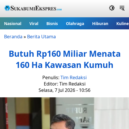
Nasional
Viral
Bisnis
Olahraga
Hiburan
Kuline
Beranda
»
Berita Utama
Butuh Rp160 Miliar Menata
160 Ha Kawasan Kumuh
Penulis:
Tim Redaksi
Editor: Tim Redaksi
Selasa, 7 Jul 2026 - 10:56