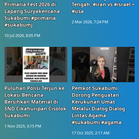
Primaria Fest 2026 di
Tengah, #iran vs #israel +
Lapang Suryakencana
#usa
Sukabumi #primaria
2 Mar 2026, 7:24 PM
#sukabumj
10 Jul 2026, 8:05 PM
Puluhan Polisi Terjun ke
Pemkot Sukabumi
Lokasi Bencana
Dorong Penguatan
Bersihkan Material di
Kerukunan Umat
SND Cikahuripan Cisolok
Melalui Dialog Dialog
Sukabumi
Lintas Agama
#sukabumi #agama
1 Nov 2025, 3:15 PM
17 Oct 2025, 2:17 AM