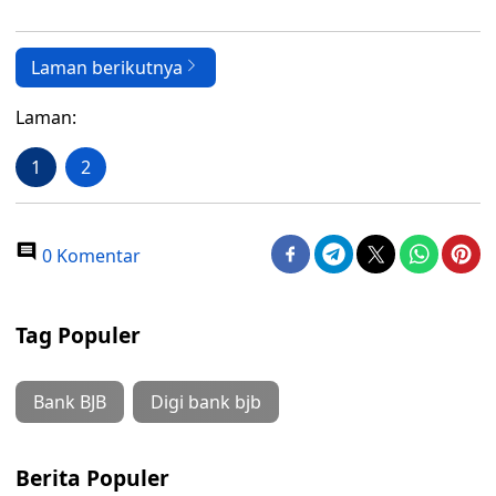
Laman berikutnya
Laman:
1
2
0 Komentar
Tag Populer
Bank BJB
Digi bank bjb
Berita Populer