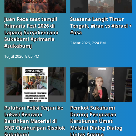
Juan Reza saat tampil
Suasana Langit Timur
Primaria Fest 2026 di
Tengah, #iran vs #israel +
Lapang Suryakencana
#usa
Sukabumi #primaria
2 Mar 2026, 7:24 PM
#sukabumj
10 Jul 2026, 8:05 PM
Puluhan Polisi Terjun ke
Pemkot Sukabumi
Lokasi Bencana
Dorong Penguatan
Bersihkan Material di
Kerukunan Umat
SND Cikahuripan Cisolok
Melalui Dialog Dialog
Sukabumi
Lintas Agama