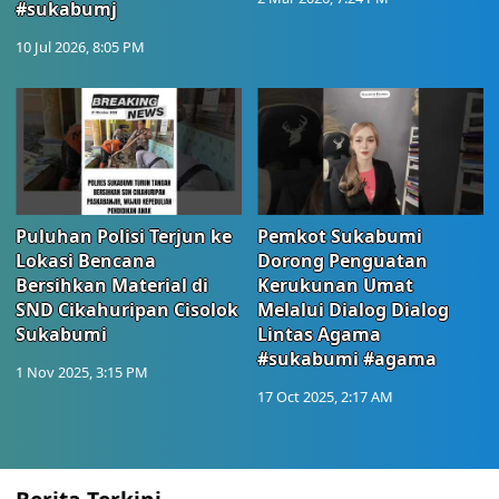
#sukabumj
10 Jul 2026, 8:05 PM
Puluhan Polisi Terjun ke
Pemkot Sukabumi
Lokasi Bencana
Dorong Penguatan
Bersihkan Material di
Kerukunan Umat
SND Cikahuripan Cisolok
Melalui Dialog Dialog
Sukabumi
Lintas Agama
#sukabumi #agama
1 Nov 2025, 3:15 PM
17 Oct 2025, 2:17 AM