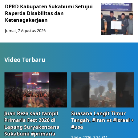
DPRD Kabupaten Sukabumi Setujui
Raperda Disabilitas dan
Ketenagakerjaan
Jumat, 7 Agustus 2026
Video Terbaru
Juan Reza saat tampil
Suasana Langit Timur
Primaria Fest 2026 di
Tengah, #iran vs #israel +
Lapang Suryakencana
#usa
Sukabumi #primaria
2 Mar 2026, 7:24 PM