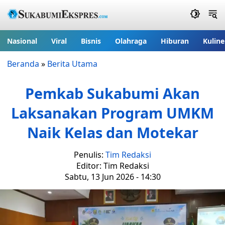
Nasional
Viral
Bisnis
Olahraga
Hiburan
Kuline
Beranda
»
Berita Utama
Pemkab Sukabumi Akan
Laksanakan Program UMKM
Naik Kelas dan Motekar
Penulis:
Tim Redaksi
Editor: Tim Redaksi
Sabtu, 13 Jun 2026 - 14:30