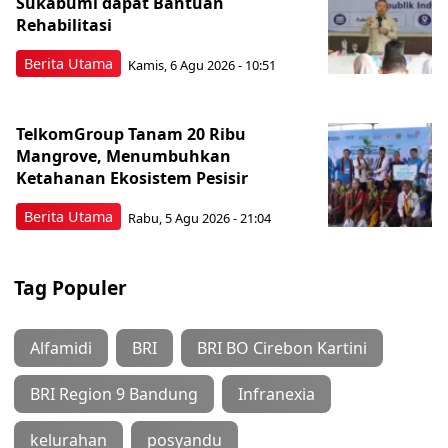
Sukabumi dapat Bantuan
Rehabilitasi
Berita Utama
Kamis, 6 Agu 2026 - 10:51
TelkomGroup Tanam 20 Ribu
Mangrove, Menumbuhkan
Ketahanan Ekosistem Pesisir
Berita Utama
Rabu, 5 Agu 2026 - 21:04
Tag Populer
Alfamidi
BRI
BRI BO Cirebon Kartini
BRI Region 9 Bandung
Infranexia
kelurahan
posyandu