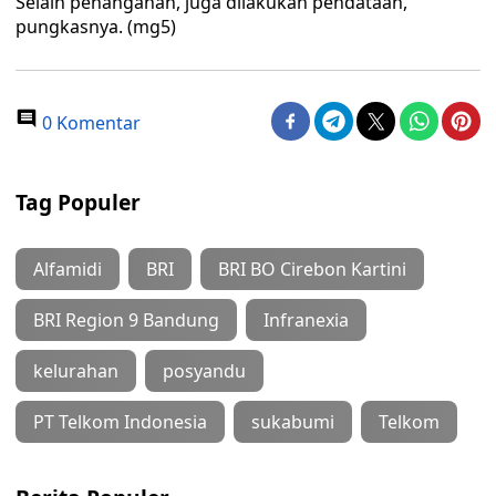
Selain penanganan, juga dilakukan pendataan,”
pungkasnya. (mg5)
0 Komentar
Tag Populer
Alfamidi
BRI
BRI BO Cirebon Kartini
BRI Region 9 Bandung
Infranexia
kelurahan
posyandu
PT Telkom Indonesia
sukabumi
Telkom