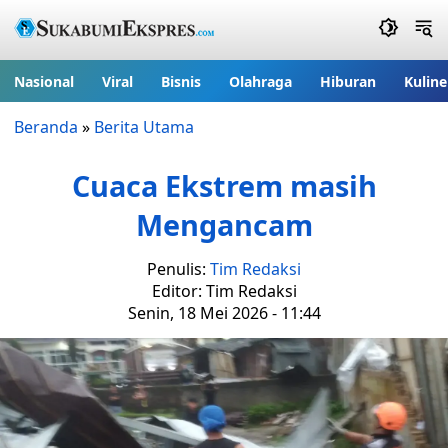
Nasional
Viral
Bisnis
Olahraga
Hiburan
Kuline
Beranda
»
Berita Utama
Cuaca Ekstrem masih
Mengancam
Penulis:
Tim Redaksi
Editor: Tim Redaksi
Senin, 18 Mei 2026 - 11:44