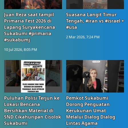
Juan Reza saat tampil
Suasana Langit Timur
Primaria Fest 2026 di
Tengah, #iran vs #israel +
Lapang Suryakencana
#usa
Sukabumi #primaria
2 Mar 2026, 7:24 PM
#sukabumj
10 Jul 2026, 8:05 PM
Puluhan Polisi Terjun ke
Pemkot Sukabumi
Lokasi Bencana
Dorong Penguatan
Bersihkan Material di
Kerukunan Umat
SND Cikahuripan Cisolok
Melalui Dialog Dialog
Sukabumi
Lintas Agama